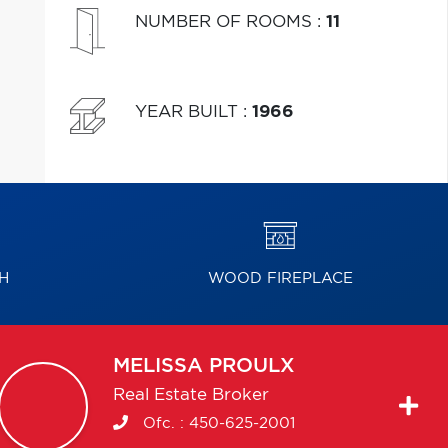
NUMBER OF ROOMS
:
11
YEAR BUILT
:
1966
H
WOOD FIREPLACE
MELISSA
PROULX
Real Estate Broker
Ofc. :
450-625-2001