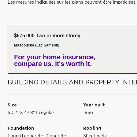
Les mesures indiquées sur les plans peuvent être imprécises en
$675,000 Two or more storey
Mascouche (Lac Samson)
For your home insurance,
compare us. It's worth it.
BUILDING DETAILS AND PROPERTY INTE
Size
Year built
50'2" X 47'8" Irregular
1966
Foundation
Roofing
Poured concrete
,
Concrete
Sheet metal