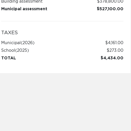
Building assessment
$378,800.00
Municipal assessment
$527,100.00
TAXES
Municipal
(2026)
$4,161.00
School
(2025)
$273.00
TOTAL
$4,434.00