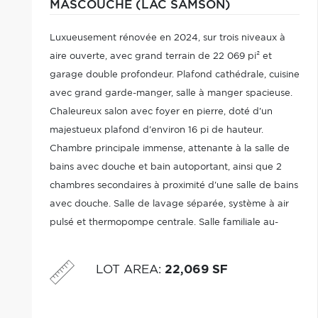
MASCOUCHE (LAC SAMSON)
Luxueusement rénovée en 2024, sur trois niveaux à
aire ouverte, avec grand terrain de 22 069 pi² et
garage double profondeur. Plafond cathédrale, cuisine
avec grand garde-manger, salle à manger spacieuse.
Chaleureux salon avec foyer en pierre, doté d'un
majestueux plafond d'environ 16 pi de hauteur.
Chambre principale immense, attenante à la salle de
bains avec douche et bain autoportant, ainsi que 2
chambres secondaires à proximité d'une salle de bains
avec douche. Salle de lavage séparée, système à air
pulsé et thermopompe centrale. Salle familiale au-
dessus du garage avec vue grandiose. (Des meubles
peuvent être vendus séparément).
LOT AREA
:
22,069 SF