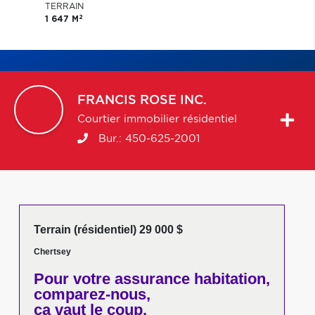
TERRAIN
2
1 647 M
FRANCIS
ROSE INC.
Courtier immobilier résidentiel
Bur.:
450-625-2001
Terrain (résidentiel) 29 000 $
Chertsey
Pour votre
assurance habitation,
comparez-nous,
ça vaut le coup.