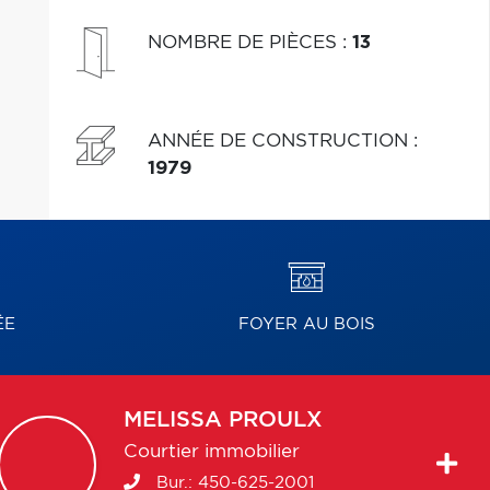
NOMBRE DE PIÈCES
:
13
ANNÉE DE CONSTRUCTION
:
1979
ÉE
FOYER AU BOIS
MELISSA
PROULX
Courtier immobilier
Bur.:
450-625-2001