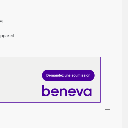
=1
ppareil.
Demandez une soumission