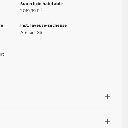
Superficie habitable
2
1 019,99 Pi
re
Inst. laveuse-sécheuse
Atelier : SS
nt