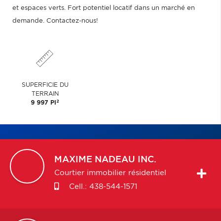
et espaces verts. Fort potentiel locatif dans un marché en
demande. Contactez-nous!
SUPERFICIE DU
TERRAIN
2
9 997 PI
MAXIME
NADEAU INC.
Courtier immobilier résidentiel
Cell.:
438-544-1571