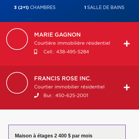
3 (2+1)
CHAMBRES
1
SALLE DE BAINS
MARIE
GAGNON
Courtière immobilière résidentiel
Cell.:
438-495-5284
FRANCIS
ROSE INC.
Courtier immobilier résidentiel
Bur.:
450-625-2001
Maison à étages 2 400 $ par mois