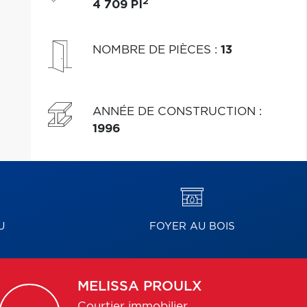
2
4 709 PI
NOMBRE DE PIÈCES
:
13
ANNÉE DE CONSTRUCTION
:
1996
U
FOYER AU BOIS
MELISSA
PROULX
Courtier immobilier