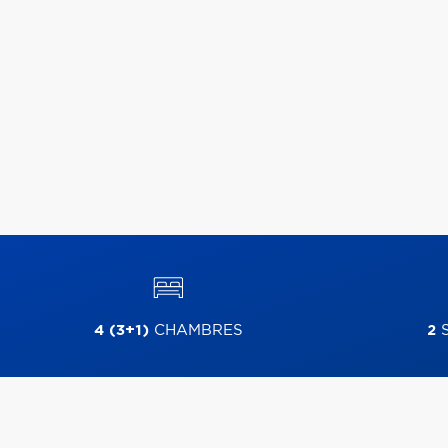
4 (3+1)
CHAMBRES
2
S