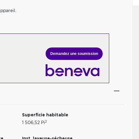
ppareil.
Demandez une soumission
Superficie habitable
2
1 506,52 Pi
re
Inst. laveuse-sécheuse